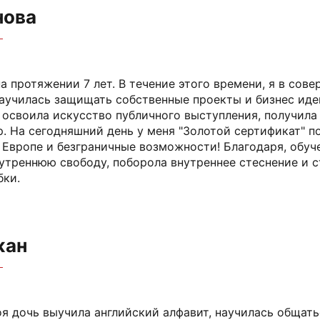
нова
на протяжении 7 лет. В течение этого времени, я в сов
научилась защищать собственные проекты и бизнес иде
 освоила искусство публичного выступления, получила
р. На сегодняшний день у меня "Золотой сертификат" п
в Европе и безграничные возможности! Благодаря, обуч
нутреннюю свободу, поборола внутреннее стеснение и ст
бки.
жан
оя дочь выучила английский алфавит, научилась общат