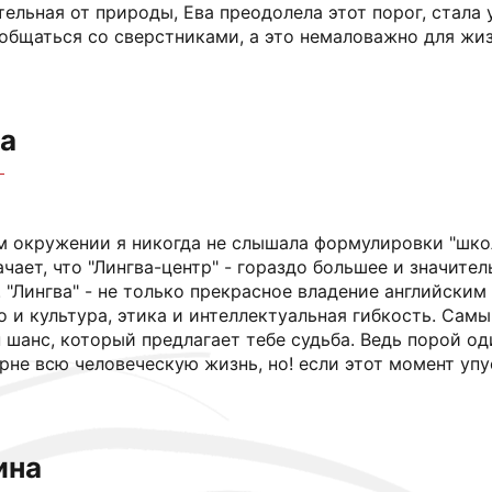
тельная от природы, Ева преодолела этот порог, стала 
общаться со сверстниками, а это немаловажно для жиз
а
м окружении я никогда не слышала формулировки "школа
чает, что "Лингва-центр" - гораздо большее и значител
"Лингва" - не только прекрасное владение английским
о и культура, этика и интеллектуальная гибкость. Самы
н шанс, который предлагает тебе судьба. Ведь порой о
рне всю человеческую жизнь, но! если этот момент упус
ина