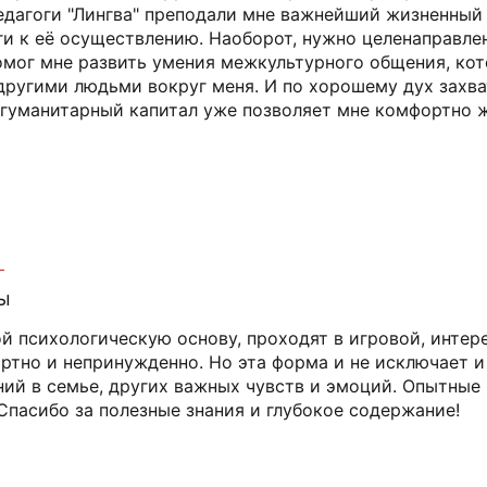
едагоги "Лингва" преподали мне важнейший жизненный ур
ги к её осуществлению. Наоборот, нужно целенаправлен
помог мне развить умения межкультурного общения, ко
другими людьми вокруг меня. И по хорошему дух захват
 гуманитарный капитал уже позволяет мне комфортно ж
ы
й психологическую основу, проходят в игровой, интер
ртно и непринужденно. Но эта форма и не исключает 
й в семье, других важных чувств и эмоций. Опытные п
Спасибо за полезные знания и глубокое содержание!