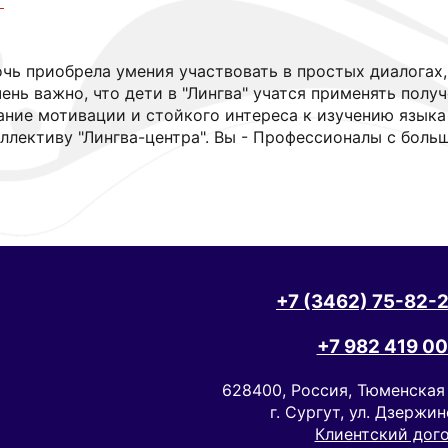
очь приобрела умения участвовать в простых диалогах,
ень важно, что дети в "Лингва" учатся применять полу
ание мотивации и стойкого интереса к изучению язык
ллективу "Лингва-центра". Вы - Профессионалы с боль
+7 (3462) 75-82-2
+7 982 419 00
628400, Россия, Тюменская
г. Сургут, ул. Дзержин
Клиентский дог